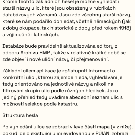
Kromě těchto základních hesel je možné vyhledat i
starší názvy ulic, které jsou obsaženy v rubrikách
databázových záznamů. Jsou zde všechny starší názvy,
které se nám podařilo dohledat, včetně německých (jak
z doby okupace, tak historické z doby před rokem 1918)
a výjimečně i latinských.
Databáze bude pravidelně
aktualizována editory z
odboru Archivu HMP
, takže v relativně krátké době se
zde objeví i nové uliční názvy či přejmenování.
Základní cílem aplikace je zpřístupnit informaci o
konkrétní ulici, kterou zájemce hledá, vyhledávání je
tedy orientováno na jednotlivé názvy a nikoli na
filtrování skupin ulic podle různých hledisek. Jako
jediný přehled tedy uvádíme abecední seznam ulic s
možností selekce podle katastru.
Struktura hesla
Po vyhledání ulice se zobrazí v levé části mapa (viz níže),
pokud jde o existující ulici evidovanou v RÚIAN, zobrazí