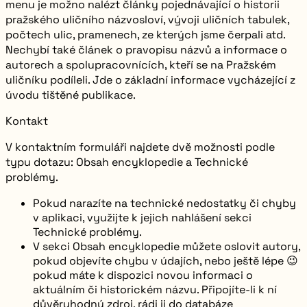
menu je možno nalézt články pojednávající o historii
pražského uličního názvosloví, vývoji uličních tabulek,
počtech ulic, pramenech, ze kterých jsme čerpali atd.
Nechybí také článek o pravopisu názvů a informace o
autorech a spolupracovnících, kteří se na Pražském
uličníku podíleli. Jde o základní informace vycházející z
úvodu tištěné publikace.
Kontakt
V kontaktním formuláři najdete dvě možnosti podle
typu dotazu: Obsah encyklopedie a Technické
problémy.
Pokud narazíte na technické nedostatky či chyby
v aplikaci, využijte k jejich nahlášení sekci
Technické problémy
.
V sekci
Obsah encyklopedie
můžete oslovit autory,
pokud objevíte chybu v údajích, nebo ještě lépe 😉
pokud máte k dispozici novou informaci o
aktuálním či historickém názvu. Připojíte-li k ní
důvěryhodný zdroj, rádi ji do databáze