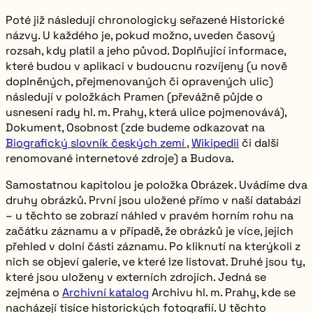
Poté již následují chronologicky seřazené
Historické
názvy
. U každého je, pokud možno, uveden časový
rozsah, kdy platil a jeho původ. Doplňující informace,
které budou v aplikaci v budoucnu rozvíjeny (u nově
doplněných, přejmenovaných či opravených ulic)
následují v položkách
Pramen
(převážně půjde o
usnesení rady hl. m. Prahy, která ulice pojmenovává),
Dokument
,
Osobnost
(zde budeme odkazovat na
Biografický slovník českých zemí
,
Wikipedii
či další
renomované internetové zdroje) a
Budova
.
Samostatnou kapitolou je položka
Obrázek
. Uvádíme dva
druhy obrázků. První jsou uložené přímo v naší databázi
– u těchto se zobrazí náhled v pravém horním rohu na
začátku záznamu a v případě, že obrázků je více, jejich
přehled v dolní části záznamu. Po kliknutí na kterýkoli z
nich se objeví galerie, ve které lze listovat. Druhé jsou ty,
které jsou uloženy v externích zdrojích. Jedná se
zejména o
Archivní katalog
Archivu hl. m. Prahy, kde se
nacházejí tisíce historických fotografií. U těchto