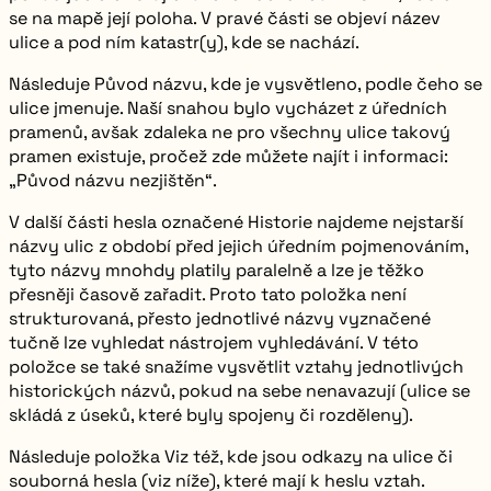
se na mapě její poloha. V pravé části se objeví název
ulice a pod ním katastr(y), kde se nachází.
Následuje
Původ názvu
, kde je vysvětleno, podle čeho se
ulice jmenuje. Naší snahou bylo vycházet z úředních
pramenů, avšak zdaleka ne pro všechny ulice takový
pramen existuje, pročež zde můžete najít i informaci:
„Původ názvu nezjištěn“
.
V další části hesla označené
Historie
najdeme nejstarší
názvy ulic z období před jejich úředním pojmenováním,
tyto názvy mnohdy platily paralelně a lze je těžko
přesněji časově zařadit. Proto tato položka není
strukturovaná, přesto jednotlivé názvy vyznačené
tučně lze vyhledat nástrojem vyhledávání. V této
položce se také snažíme vysvětlit vztahy jednotlivých
historických názvů, pokud na sebe nenavazují (ulice se
skládá z úseků, které byly spojeny či rozděleny).
Následuje položka
Viz též
, kde jsou odkazy na ulice či
souborná hesla (viz níže), které mají k heslu vztah.