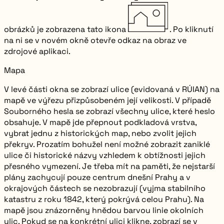
obrázků je zobrazena tato ikona
. Po kliknutí
na ni se v novém okně otevře odkaz na obraz ve
zdrojové aplikaci.
Mapa
V levé části okna se zobrazí ulice (evidovaná v RÚIAN) na
mapě ve výřezu přizpůsobeném její velikosti. V případě
Souborného hesla se zobrazí všechny ulice, které heslo
obsahuje. V mapě jde přepnout podkladová vrstva,
vybrat jednu z historických map, nebo zvolit jejich
překryv. Prozatím bohužel není možné zobrazit zaniklé
ulice či historické názvy vzhledem k obtížnosti jejich
přesného vymezení. Je třeba mít na paměti, že nejstarší
plány zachycují pouze centrum dnešní Prahy a v
okrajových částech se nezobrazují (vyjma stabilního
katastru z roku 1842, který pokrývá celou Prahu). Na
mapě jsou znázorněny hnědou barvou linie okolních
ulic. Pokud se na konkrétní ulici klikne, zobrazí se v