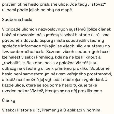
pravém okně heslo příslušné ulice. Jde tedy „listovat“
ulicemi podle jejich polohy na mapě.
Souborná hesla
V případě uličních názvoslovných systémů (blíže článek
Lokální názvoslovné systémy v sekci Historie ulic) jsme
původně z důvodu úspory místa soustředili všechny
společné informace týkající se všech ulic v systému do
tzv. souborného hesla. Seznam všech souborných hesel
lze nalézt v sekci Přehledy, kde na ně lze kliknout a
„rozbalit“ je. Na konci hesla v položce
Viz též
jsou
odkazy na všechny ulice k přímému prokliku. Souborné
heslo není samostatným názvem veřejného prostranství,
a tudíž není možné jej vyhledat nástrojem vyhledání. U
každé ulice, které se souborné heslo týká, je také
uveden odkaz
Viz též
, kterým se na něj proklikneme.
Články
V sekci
Historie ulic
,
Prameny
a
O aplikaci
v horním